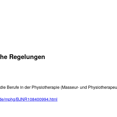
che Regelungen
die Berufe in der Physiotherapie
(Masseur- und Physiotherape
et.de/mphg/BJNR108400994.html