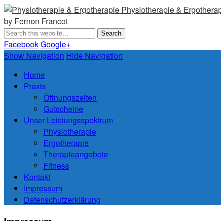
Physiotherapie & Ergothera
by Fernon Francot
Facebook
Google+
Show Navigation
Hide Navigation
Home
Praxis
Öffnungszeiten
Gutscheine
Unser Leistungsspektrum
Physiotherapie
Ergotherapie
Therapieangebote
Fitness
Kontakt
Impressum
Datenschutzerklärung